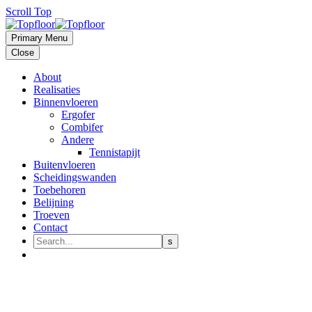
Scroll Top
Primary Menu
Close
About
Realisaties
Binnenvloeren
Ergofer
Combifer
Andere
Tennistapijt
Buitenvloeren
Scheidingswanden
Toebehoren
Belijning
Troeven
Contact