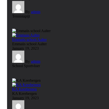
By
admin
Tennistapijt
Emmaüs school Aalter
Emmaüs school Aalter
January 19, 2023
By
admin
School
Sportvloer
KA Keerbergen
KA Keerbergen
January 19, 2023