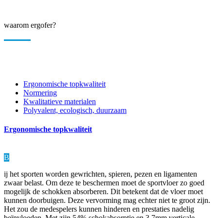
waarom ergofer?
Ergonomische topkwaliteit
Normering
Kwalitatieve materialen
Polyvalent, ecologisch, duurzaam
Ergonomische topkwaliteit
B
ij het sporten worden gewrichten, spieren, pezen en
ligamenten
zwaar belast. Om deze te beschermen moet
de sportvloer zo goed
mogelijk de schokken absorbe
ren. Dit betekent dat de vloer moet
kunnen doorbuigen.
Deze vervorming mag echter niet te groot zijn.
Het zou
de medespelers kunnen hinderen en prestaties nadelig
beïnvloeden. Met zijn 54% schokabsorptie en 3,7mm
verticale