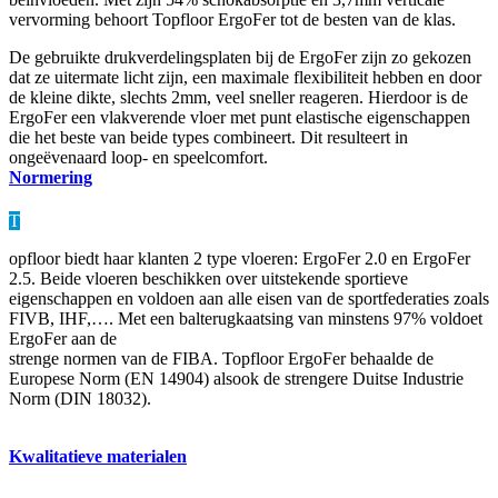
vervorming behoort Topfloor
ErgoFer
tot de bes
ten van de klas.
De gebruikte drukverdelingsplaten bij de
ErgoFer
zijn zo
gekozen
dat ze uitermate licht zijn, een maximale flexibi
liteit hebben en door
de kleine dikte, slechts 2mm, veel
sneller reageren. Hierdoor is de
ErgoFer
een vlakverende
vloer met punt elastische eigenschappen
die het beste
van beide types combineert. Dit resulteert in
ongeëve
naard loop- en speelcomfort.
Normering
T
opfloor biedt haar klanten 2 type vloeren:
ErgoFer
2.0 en
ErgoFer
2.5. Beide vloeren beschikken over uitstekende
sportieve
eigenschappen en voldoen aan alle eisen van
de sportfederaties zoals
FIVB, IHF,…. Met een balte
rugkaatsing van minstens 97% voldoet
ErgoFer
aan de
strenge normen van de FIBA. Topfloor
ErgoFer
behaalde
de
Europese Norm (EN 14904) alsook de strengere Duit
se Industrie
Norm (DIN 18032).
Kwalitatieve materialen