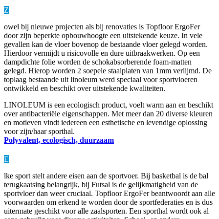
Z
owel bij nieuwe projecten als bij renovaties is Topfloor
ErgoFer
door zijn beperkte opbouwhoogte een uitste
kende keuze. In vele
gevallen kan de vloer bovenop de bestaande vloer gelegd worden.
Hierdoor vermijdt u
risicovolle en dure uitbraakwerken. Op een
dampdichte folie worden de schokabsorberende foam-matten
ge
legd. Hierop worden 2 soepele staalplaten van 1mm verlijmd. De
toplaag bestaande uit linoleum werd speciaal
voor sportvloeren
ontwikkeld en beschikt over uitstekende kwaliteiten.
LINOLEUM is een ecologisch product, voelt warm aan en beschikt
over antibacteriële eigenschappen. Met meer dan 20 diverse kleuren
en motieven
vindt iedereen een esthetische en levendige oplossing
voor zijn/haar sporthal.
Polyvalent, ecologisch, duurzaam
E
lke sport stelt andere eisen aan de sportvoer. Bij basketbal is de bal
terugkaatsing belangrijk, bij Futsal is de gelijkmatig
heid van de
sportvloer dan weer cruciaal. Topfloor
ErgoFer
beantwoordt aan alle
voorwaarden om erkend te worden door de
sportfederaties en is dus
uitermate geschikt voor alle zaalsporten.
Een sporthal wordt ook al