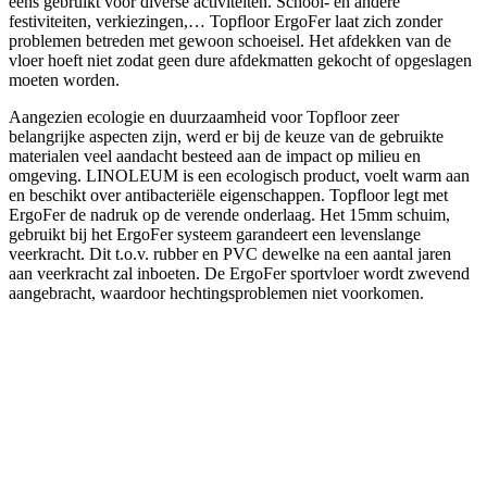
eens gebruikt voor diverse activiteiten. School- en andere
festiviteiten, verkiezingen,… Topfloor
ErgoFer
laat zich zonder
problemen betreden met gewoon schoeisel. Het afdekken van de
vloer hoeft niet zodat geen dure
afdekmatten gekocht of opgeslagen
moeten worden.
Aangezien ecologie en duurzaamheid voor Topfloor zeer
belangrijke aspecten zijn, werd er bij de keuze van de gebruikte
materialen veel aandacht besteed aan de impact op milieu en
omgeving. LINOLEUM is een ecologisch product, voelt warm
aan
en beschikt over antibacteriële eigenschappen.
Topfloor legt met
ErgoFer
de nadruk op de verende onderlaag. Het 15mm schuim,
gebruikt bij het
ErgoFer
systeem
garandeert een levenslange
veerkracht. Dit t.o.v. rubber en PVC dewelke na een aantal jaren
aan veerkracht zal inboeten.
De
ErgoFer
sportvloer wordt zwevend
aangebracht, waardoor hechtingsproblemen niet voorkomen.