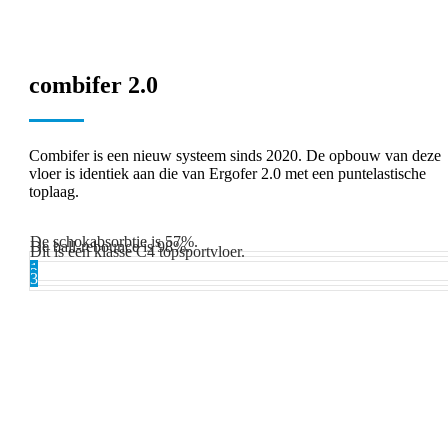
combifer 2.0
Combifer is een nieuw systeem sinds 2020. De opbouw van deze
vloer is identiek aan die van Ergofer 2.0 met een puntelastische
toplaag.
De schokabsorbtie is 57%.
De ball-rebounce is 98%.
Dit is een klasse C4 topsportvloer.
1
2
3
ONZE REALISATIES