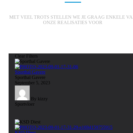
MET VEEL TROTS STELLEN WE JE GRAAG ENKELE V
ONZE REALISATIES VOOR
Clear Filters
Sporthal Gavere
Sporthal Gavere
September 5, 2023
By kizzy
Sportvloer
KSD Diest