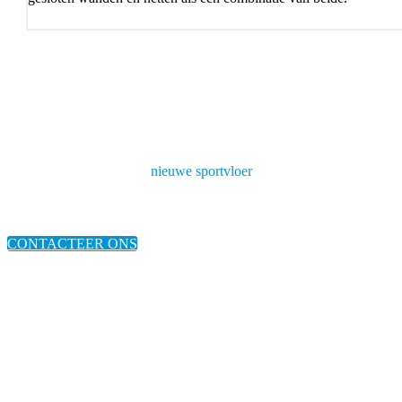
HEB JIJ EEN
nieuwe sportvloer
NODIG?
CONTACTEER ONS